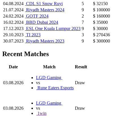
04.08.2024
CDL S1 Snow Ruyi
5
$ 32150
21.07.2024
Riyadh Masters 2024
9
$ 100000
24.02.2024
GOTF 2024
2
$ 160000
16.02.2024
BBD Dubai 2024
7
$ 35000
17.12.2023
ESL One Kuala Lumpur 2023
9
$ 30000
29.10.2023
TI 2023
3
$ 270436
30.07.2023
Riyadh Masters 2023
9
$ 300000
Recent Matches
Date
Match
Result
LGD Gaming
03.08.2026
vs
Draw
Rune Eaters Esports
LGD Gaming
03.08.2026
vs
Draw
1win