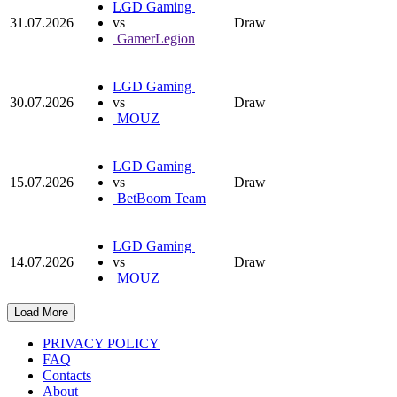
LGD Gaming
31.07.2026
vs
Draw
GamerLegion
LGD Gaming
30.07.2026
vs
Draw
MOUZ
LGD Gaming
15.07.2026
vs
Draw
BetBoom Team
LGD Gaming
14.07.2026
vs
Draw
MOUZ
Load More
PRIVACY POLICY
FAQ
Contacts
About