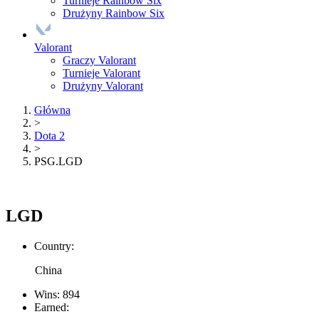
Turnieje Rainbow Six
Drużyny Rainbow Six
Valorant
Graczy Valorant
Turnieje Valorant
Drużyny Valorant
Główna
>
Dota 2
>
PSG.LGD
LGD
Country:
China
Wins:
894
Earned: