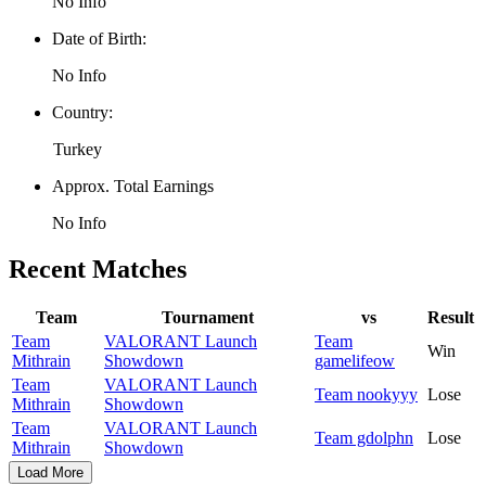
No Info
Date of Birth:
No Info
Country:
Turkey
Approx. Total Earnings
No Info
Recent Matches
Team
Tournament
vs
Result
Team
VALORANT Launch
Team
Win
Mithrain
Showdown
gamelifeow
Team
VALORANT Launch
Team nookyyy
Lose
Mithrain
Showdown
Team
VALORANT Launch
Team gdolphn
Lose
Mithrain
Showdown
Load More