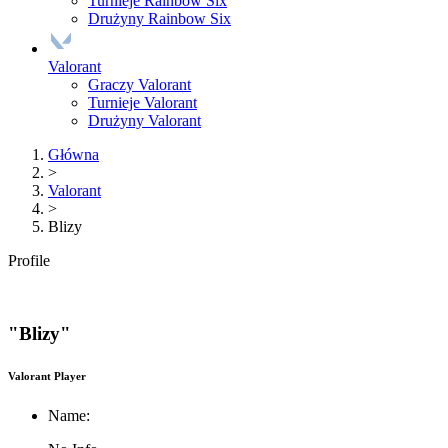
Turnieje Rainbow Six
Drużyny Rainbow Six
Valorant
Graczy Valorant
Turnieje Valorant
Drużyny Valorant
Główna
>
Valorant
>
Blizy
Profile
"Blizy"
Valorant Player
Name: