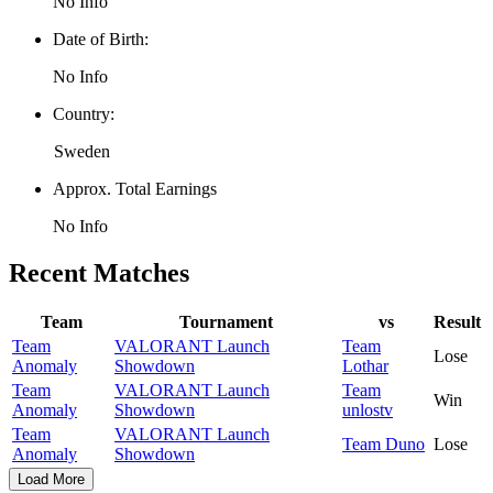
No Info
Date of Birth:
No Info
Country:
Sweden
Approx. Total Earnings
No Info
Recent Matches
Team
Tournament
vs
Result
Team
VALORANT Launch
Team
Lose
Anomaly
Showdown
Lothar
Team
VALORANT Launch
Team
Win
Anomaly
Showdown
unlostv
Team
VALORANT Launch
Team Duno
Lose
Anomaly
Showdown
Load More