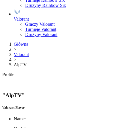
Turnieje Rainbow Six
Drużyny Rainbow Six
Valorant
Graczy Valorant
Turnieje Valorant
Drużyny Valorant
Główna
>
Valorant
>
AlpTV
Profile
"AlpTV"
Valorant Player
Name: