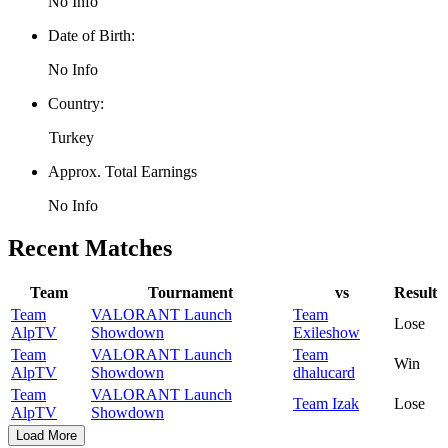
No Info
Date of Birth:
No Info
Country:
Turkey
Approx. Total Earnings
No Info
Recent Matches
Team
Tournament
vs
Result
Team
VALORANT Launch
Team
Lose
AlpTV
Showdown
Exileshow
Team
VALORANT Launch
Team
Win
AlpTV
Showdown
dhalucard
Team
VALORANT Launch
Team Izak
Lose
AlpTV
Showdown
Load More