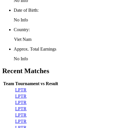
No Info
Date of Birth:
No Info
Country:
Viet Nam
Approx. Total Earnings
No Info
Recent Matches
Team
Tournament
vs
Result
LPTR
LPTR
LPTR
LPTR
LPTR
LPTR
LPTR