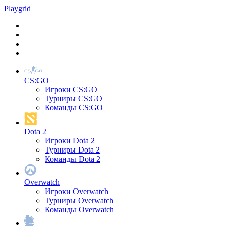
Play
grid
CS:GO
Игроки CS:GO
Турниры CS:GO
Команды CS:GO
Dota 2
Игроки Dota 2
Турниры Dota 2
Команды Dota 2
Overwatch
Игроки Overwatch
Турниры Overwatch
Команды Overwatch