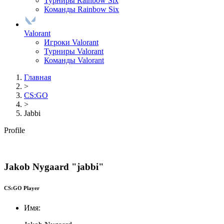
Турниры Rainbow Six
Команды Rainbow Six
Valorant
Игроки Valorant
Турниры Valorant
Команды Valorant
Главная
>
CS:GO
>
Jabbi
Profile
Jakob Nygaard "jabbi"
CS:GO Player
Имя: