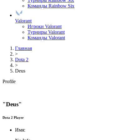
Турниры Rainbow Six
Команды Rainbow Six
Valorant
Игроки Valorant
Турниры Valorant
Команды Valorant
Главная
>
Dota 2
>
Deus
Profile
"Deus"
Dota 2 Player
Имя: