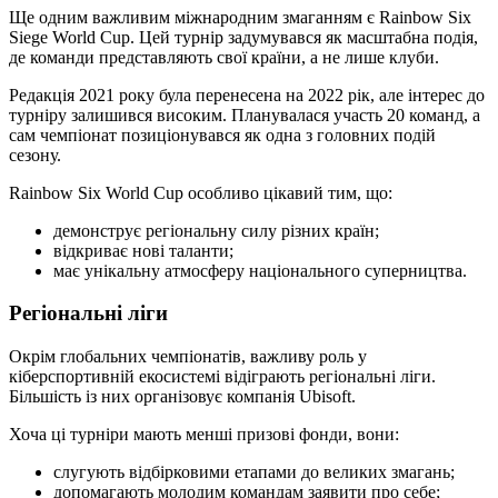
Ще одним важливим міжнародним змаганням є Rainbow Six
Siege World Cup. Цей турнір задумувався як масштабна подія,
де команди представляють свої країни, а не лише клуби.
Редакція 2021 року була перенесена на 2022 рік, але інтерес до
турніру залишився високим. Планувалася участь 20 команд, а
сам чемпіонат позиціонувався як одна з головних подій
сезону.
Rainbow Six World Cup особливо цікавий тим, що:
демонструє регіональну силу різних країн;
відкриває нові таланти;
має унікальну атмосферу національного суперництва.
Регіональні ліги
Окрім глобальних чемпіонатів, важливу роль у
кіберспортивній екосистемі відіграють регіональні ліги.
Більшість із них організовує компанія Ubisoft.
Хоча ці турніри мають менші призові фонди, вони:
слугують відбірковими етапами до великих змагань;
допомагають молодим командам заявити про себе;