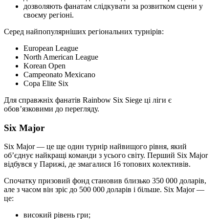
дозволяють фанатам слідкувати за розвитком сцени у
своєму регіоні.
Серед найпопулярніших регіональних турнірів:
European League
North American League
Korean Open
Campeonato Mexicano
Copa Elite Six
Для справжніх фанатів Rainbow Six Siege ці ліги є
обов’язковими до перегляду.
Six Major
Six Major — це ще один турнір найвищого рівня, який
об’єднує найкращі команди з усього світу. Перший Six Major
відбувся у Парижі, де змагалися 16 топових колективів.
Спочатку призовий фонд становив близько 350 000 доларів,
але з часом він зріс до 500 000 доларів і більше. Six Major —
це:
високий рівень гри;