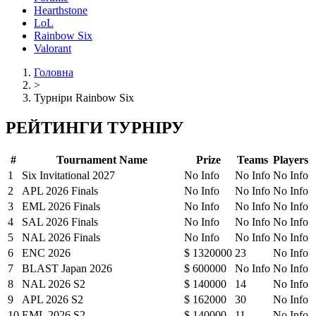
Hearthstone
LoL
Rainbow Six
Valorant
Головна
>
Турніри Rainbow Six
РЕЙТИНГИ ТУРНІРУ
#
Tournament Name
Prize
Teams
Players
1
Six Invitational 2027
No Info
No Info
No Info
2
APL 2026 Finals
No Info
No Info
No Info
3
EML 2026 Finals
No Info
No Info
No Info
4
SAL 2026 Finals
No Info
No Info
No Info
5
NAL 2026 Finals
No Info
No Info
No Info
6
ENC 2026
$ 1320000
23
No Info
7
BLAST Japan 2026
$ 600000
No Info
No Info
8
NAL 2026 S2
$ 140000
14
No Info
9
APL 2026 S2
$ 162000
30
No Info
10
EML 2026 S2
$ 140000
11
No Info