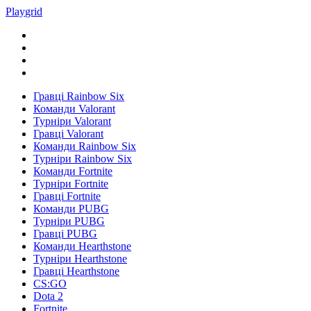
Play
grid
Гравці Rainbow Six
Команди Valorant
Турніри Valorant
Гравці Valorant
Команди Rainbow Six
Турніри Rainbow Six
Команди Fortnite
Турніри Fortnite
Гравці Fortnite
Команди PUBG
Турніри PUBG
Гравці PUBG
Команди Hearthstone
Турніри Hearthstone
Гравці Hearthstone
CS:GO
Dota 2
Fortnite