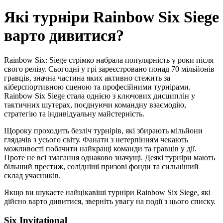
Які турніри Rainbow Six Siege
варто дивитися?
Rainbow Six: Siege стрімко набрала популярність у роки після
свого релізу. Сьогодні у грі зареєстровано понад 70 мільйонів
гравців, значна частина яких активно стежить за
кіберспортивною сценою та професійними турнірами.
Rainbow Six Siege стала однією з ключових дисциплін у
тактичних шутерах, поєднуючи командну взаємодію,
стратегію та індивідуальну майстерність.
Щороку проходить безліч турнірів, які збирають мільйони
глядачів з усього світу. Фанати з нетерпінням чекають
можливості побачити найкращі команди та гравців у дії.
Проте не всі змагання однаково значущі. Деякі турніри мають
більший престиж, солідніші призові фонди та сильніший
склад учасників.
Якщо ви шукаєте найцікавіші турніри Rainbow Six Siege, які
дійсно варто дивитися, зверніть увагу на події з цього списку.
Six Invitational