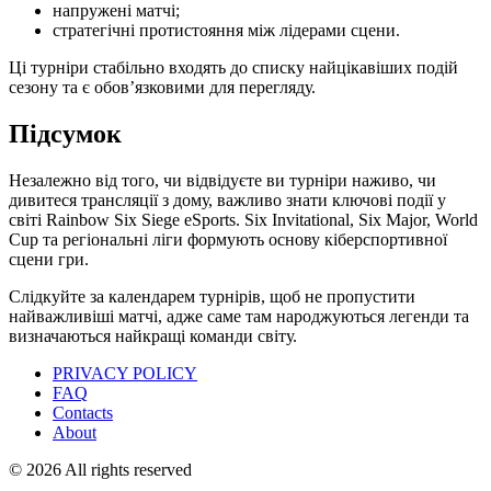
напружені матчі;
стратегічні протистояння між лідерами сцени.
Ці турніри стабільно входять до списку найцікавіших подій
сезону та є обов’язковими для перегляду.
Підсумок
Незалежно від того, чи відвідуєте ви турніри наживо, чи
дивитеся трансляції з дому, важливо знати ключові події у
світі Rainbow Six Siege eSports. Six Invitational, Six Major, World
Cup та регіональні ліги формують основу кіберспортивної
сцени гри.
Слідкуйте за календарем турнірів, щоб не пропустити
найважливіші матчі, адже саме там народжуються легенди та
визначаються найкращі команди світу.
PRIVACY POLICY
FAQ
Contacts
About
© 2026 All rights reserved