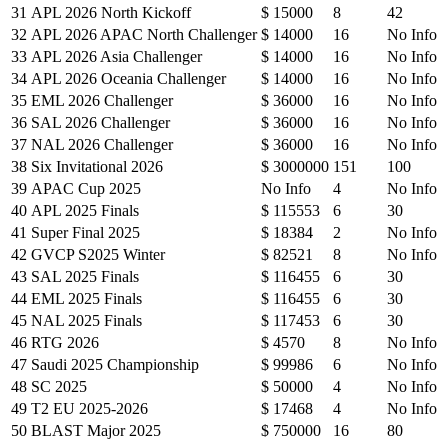
31
APL 2026 North Kickoff
$ 15000
8
42
32
APL 2026 APAC North Challenger
$ 14000
16
No Info
33
APL 2026 Asia Challenger
$ 14000
16
No Info
34
APL 2026 Oceania Challenger
$ 14000
16
No Info
35
EML 2026 Challenger
$ 36000
16
No Info
36
SAL 2026 Challenger
$ 36000
16
No Info
37
NAL 2026 Challenger
$ 36000
16
No Info
38
Six Invitational 2026
$ 3000000
151
100
39
APAC Cup 2025
No Info
4
No Info
40
APL 2025 Finals
$ 115553
6
30
41
Super Final 2025
$ 18384
2
No Info
42
GVCP S2025 Winter
$ 82521
8
No Info
43
SAL 2025 Finals
$ 116455
6
30
44
EML 2025 Finals
$ 116455
6
30
45
NAL 2025 Finals
$ 117453
6
30
46
RTG 2026
$ 4570
8
No Info
47
Saudi 2025 Championship
$ 99986
6
No Info
48
SC 2025
$ 50000
4
No Info
49
T2 EU 2025-2026
$ 17468
4
No Info
50
BLAST Major 2025
$ 750000
16
80