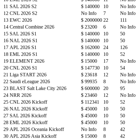
11
SAL 2026 S2
$ 140000
10
No Info
12
CNL 2026 S2
No Info
7
No Info
13
EWC 2026
$ 2000000
22
111
14
Central Combine 2026
$ 23200
6
No Info
15
SAL 2026 S1
$ 140000
10
50
16
NAL 2026 S1
$ 140000
10
50
17
APL 2026 S1
$ 162000
24
126
18
EML 2026 S1
$ 140000
10
52
19
ELEMENT 2026
$ 15000
17
No Info
20
CNL 2026 S1
$ 147730
10
54
21
Liga START 2026
$ 23618
12
No Info
22
Saudi eLeague 2026
$ 99935
8
No Info
23
BLAST Salt Lake City 2026
$ 600000
20
95
24
NRR 2026
$ 23460
12
No Info
25
CNL 2026 Kickoff
$ 112341
10
52
26
NAL 2026 Kickoff
$ 45000
10
50
27
SAL 2026 Kickoff
$ 45000
10
50
28
EML 2026 Kickoff
$ 45000
10
50
29
APL 2026 Oceania Kickoff
No Info
8
42
30
APL 2026 Asia Kickoff
$ 15000
8
42