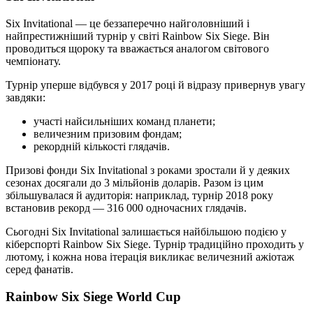
Six Invitational — це беззаперечно найголовніший і
найпрестижніший турнір у світі Rainbow Six Siege. Він
проводиться щороку та вважається аналогом світового
чемпіонату.
Турнір уперше відбувся у 2017 році й відразу привернув увагу
завдяки:
участі найсильніших команд планети;
величезним призовим фондам;
рекордній кількості глядачів.
Призові фонди Six Invitational з роками зростали й у деяких
сезонах досягали до 3 мільйонів доларів. Разом із цим
збільшувалася й аудиторія: наприклад, турнір 2018 року
встановив рекорд — 316 000 одночасних глядачів.
Сьогодні Six Invitational залишається найбільшою подією у
кіберспорті Rainbow Six Siege. Турнір традиційно проходить у
лютому, і кожна нова ітерація викликає величезний ажіотаж
серед фанатів.
Rainbow Six Siege World Cup