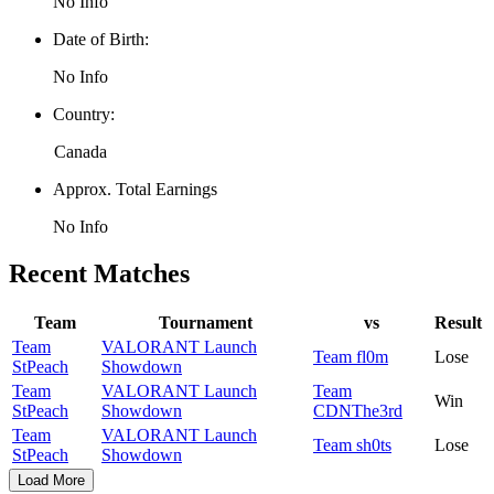
No Info
Date of Birth:
No Info
Country:
Canada
Approx. Total Earnings
No Info
Recent Matches
Team
Tournament
vs
Result
Team
VALORANT Launch
Team fl0m
Lose
StPeach
Showdown
Team
VALORANT Launch
Team
Win
StPeach
Showdown
CDNThe3rd
Team
VALORANT Launch
Team sh0ts
Lose
StPeach
Showdown
Load More